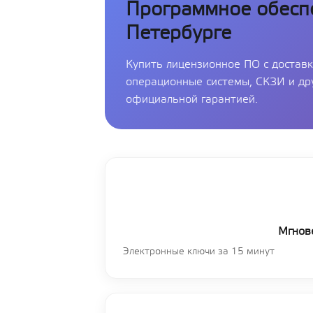
Программное обеспе
Петербурге
Купить лицензионное ПО с доставк
операционные системы, СКЗИ и др
официальной гарантией.
Мгнов
Электронные ключи за 15 минут