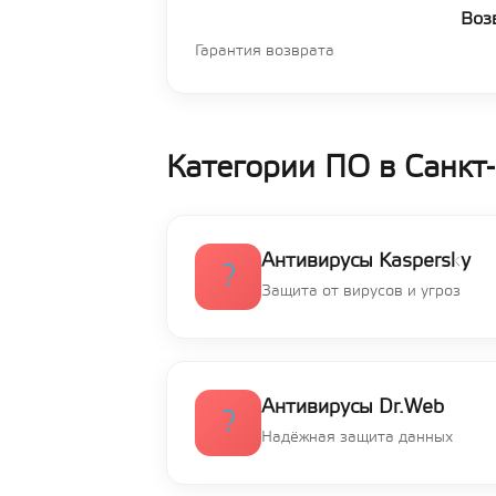
Воз
Гарантия возврата
Категории ПО в Санкт
Антивирусы Kaspersky
?️
Защита от вирусов и угроз
Антивирусы Dr.Web
?
Надёжная защита данных