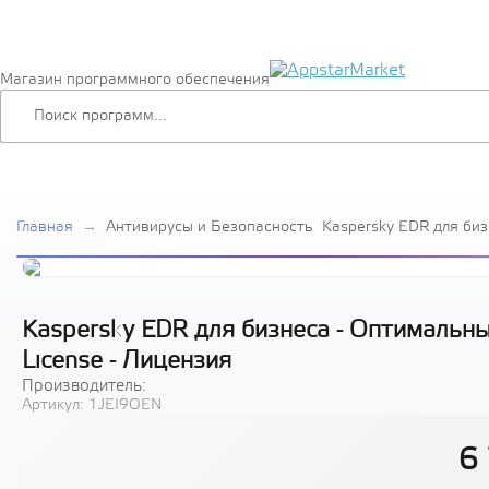
Магазин программного обеспечения
Главная
→
Антивирусы и Безопасность
Kaspersky EDR для би
Russian Edition. 20-24
License - Лицензия
Kaspersky EDR для бизнеса - Оптимальный
License - Лицензия
Производитель:
Артикул:
1JEI9OEN
6