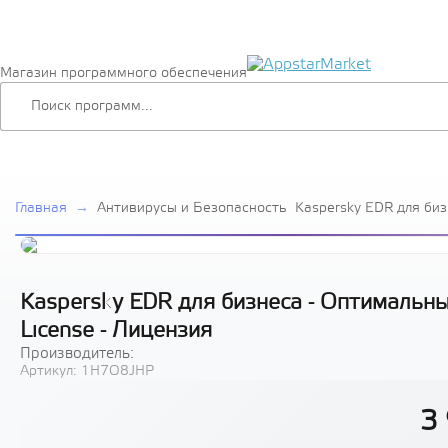
Магазин программного обеспечения
Главная
→
Антивирусы и Безопасность
Kaspersky EDR для би
Russian Edition. 20-24
License - Лицензия
Kaspersky EDR для бизнеса - Оптимальный
License - Лицензия
Производитель:
Артикул:
1H7O8JHP
3