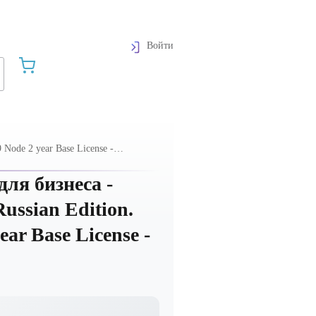
Войти
Node 2 year Base License -
ля бизнеса -
ssian Edition.
ear Base License -
Графика и дизайн