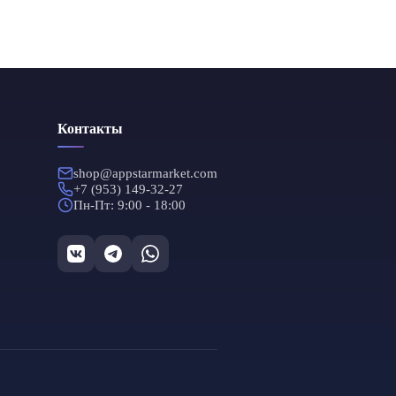
тво
ий
тво
Контакты
зий
тво
shop@appstarmarket.com
я
+7 (953) 149-32-27
1 и
Пн-Пт: 9:00 - 18:00
тво