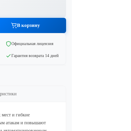
тво
Показать все
В корзину
тво
Официальная лицензия
Гарантия возврата 14 дней
тво
тво
еристики
 мест и гибкие
ным атакам и повышают
 и автоматизированным