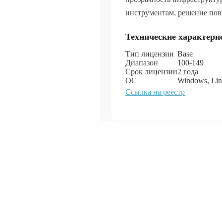
неог
Лицензия на
инструментам, решение пов
специального
Linux Special
разрядной пл
Технические характери
процессорной
уровень защ
Тип лицензии
Base
(«Воронеж»)
Диапазон
100-149
(ФСТЭК), сер
Срок лицензии
2 года
неог
ОС
Windows, Li
Показать все
Ссылка на реестр
Мультимеди
Показать все
Специально
обеспечение
Показать все