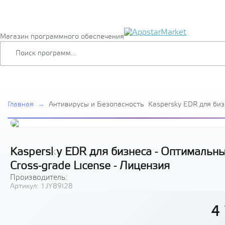
Магазин программного обеспечения
Главная
→
Антивирусы и Безопасность
Kaspersky EDR для би
Russian Edition. 100-1
grade License - Лицен
Kaspersky EDR для бизнеса - Оптимальный
Cross-grade License - Лицензия
Производитель:
Артикул:
1JY89I28
4