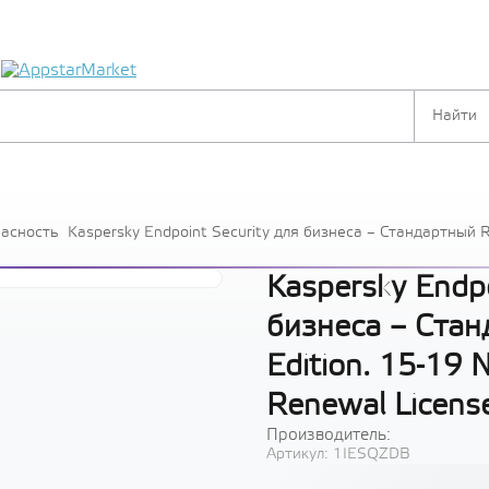
я
пасность
Kaspersky Endpoint Security для бизнеса – Стандартный R
year Renewal License - Лицензия
Kaspersky Endpo
бизнеса – Стан
Edition. 15-19 
Renewal Licens
Производитель:
Артикул:
1IESQZDB