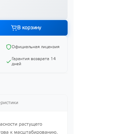
Графика и дизайн
Показать все
В корзину
ий
Официальная лицензия
Гарантия возврата 14
дней
ий
й
еристики
асности растущего
това к масштабированию,