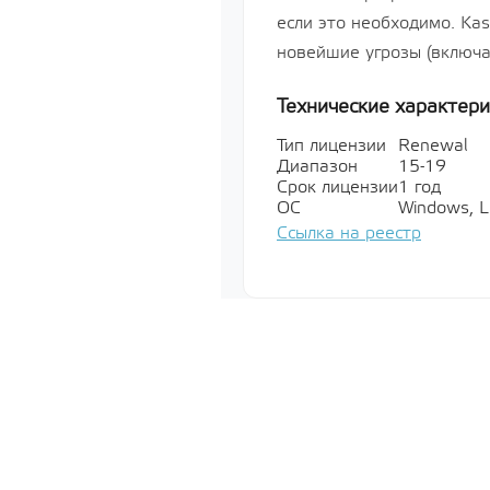
«Усиленный
если это необходимо. Kas
РУСБ.10015
серверная д
новейшие угрозы (включ
Лицензия н
систему сп
«Astra Linux
Технические характери
64-х разря
базе проце
Тип лицензии
Renewal
х86-64, ур
Диапазон
15-19
«Усиленный
Срок лицензии
1 год
РУСБ.10015
ОС
Windows, L
серверная д
Ссылка на реестр
Показать все
Мультимед
Показать все
Специально
обеспечени
Показать все