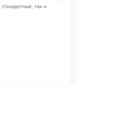
 стандартные, так и
Управление бизнесом, CRM/ERP
Показать все
Системные программы
Показать все