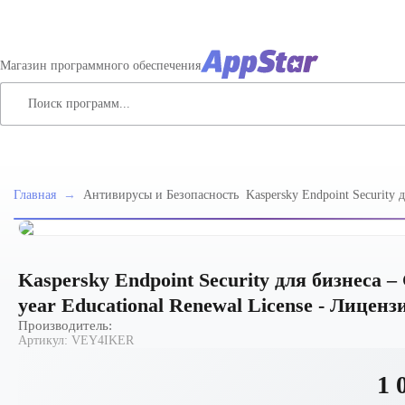
Магазин программного обеспечения
Главная
→
Антивирусы и Безопасность
Kaspersky Endpoint Security 
Стандартный Russian Edition.
Educational Renewal License
Kaspersky Endpoint Security для бизнеса –
year Educational Renewal License - Лиценз
Производитель:
Артикул:
VEY4IKER
1 