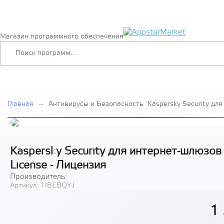
Магазин программного обеспечения
Главная
→
Антивирусы и Безопасность
Kaspersky Security дл
Russian Edition. 15-19
License - Лицензия
Kaspersky Security для интернет-шлюзов 
License - Лицензия
Производитель:
Артикул:
1IBEBQYJ
1