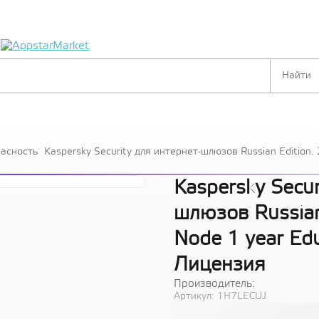
я
пасность
Kaspersky Security для интернет-шлюзов Russian Edition.
License - Лицензия
Kaspersky Secur
шлюзов Russian
Node 1 year Edu
Лицензия
Производитель:
Артикул:
1H7LECUJ