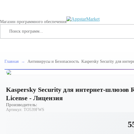
Магазин программного обеспечения
Главная
→
Антивирусы и Безопасность
Kaspersky Security для инте
Edition. 50-99 Node 2 year Ed
Лицензия
Kaspersky Security для интернет-шлюзов Ru
License - Лицензия
Производитель:
Артикул:
TO539FWS
5