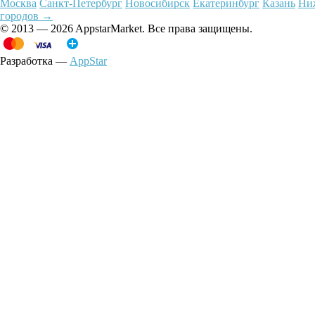
Москва
Санкт-Петербург
Новосибирск
Екатеринбург
Казань
Ни
городов →
© 2013 — 2026 AppstarMarket. Все права защищены.
Разработка —
AppStar