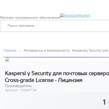
Магазин программного обеспечения
Главная
→
Антивирусы и Безопасность
Kaspersky Security дл
Russian Edition. 10-14
Cross-grade License - 
Kaspersky Security для почтовых серверов
Cross-grade License - Лицензия
Производитель:
Артикул:
1IV6M73K
1