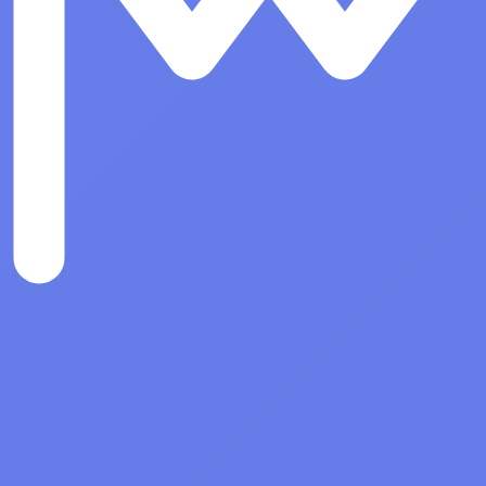
Показать все
ые системы
Антивирусы и Безопасность
Право на использование ПО Средс
защиты информации Secret Net
Studio. Постоянная защита. Для ОС
Linux. Версия 8 за 251-500 лиценз
Право на использование ПО Средс
защиты информации Secret Net
Studio. Постоянная защита. Для ОС
Linux. Версия 8 501 и более лицен
Право на использование ПО Средс
защиты информации Secret Net
Studio. Дополнительная защита. Дл
ОС Linux. Версия 8, срок 3 года 50
более лицензий
Право на использование ПО Средс
защиты информации Secret Net
Studio. Постоянная защита. Для ОС
Linux. Версия 8 за 1-50 лицензий
Показать все