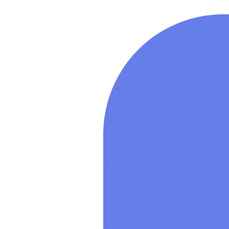
процессорной
уровень защ
(«Воронеж»)
(ФСТЭК), сер
неог
Лицензия на
специального
Linux Special
разрядной пл
процессорной
уровень защ
(«Воронеж»)
(ФСТЭК), сер
неог
Показать все
Мультимеди
Показать все
Специально
обеспечение