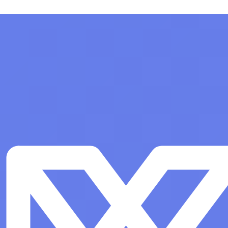
 архитектуры х86-64,
лицензий
ищенности «Усиленный»
Показать все
, РУСБ.10015-01
верная до 2 сокетов и
 операционную систему
 назначения «Astra
 Edition» для 64-х
атформы на базе
 архитектуры х86-64,
ищенности «Усиленный»
, РУСБ.10015-01
верная до 2 сокетов и
а
Офисные программы
Показать все
е программное
Системы автоматизированного
проектирования (САПР)