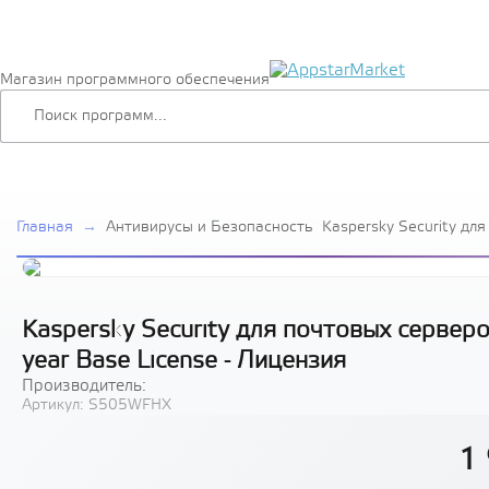
Магазин программного обеспечения
Главная
→
Антивирусы и Безопасность
Kaspersky Security дл
Russian Edition. 250-4
Base License - Лиценз
Kaspersky Security для почтовых серверо
year Base License - Лицензия
Производитель:
Артикул:
S505WFHX
1