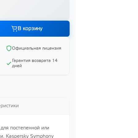
Графика и дизайн
Показать все
В корзину
ий
Официальная лицензия
Гарантия возврата 14
дней
ий
й
еристики
 для постепенной или
и. Kaspersky Symphony