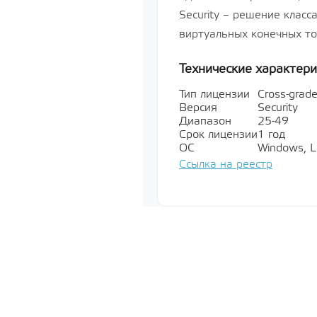
«Усиленный
Security – решение класс
РУСБ.10015
серверная д
виртуальных конечных то
Лицензия н
систему сп
Технические характери
«Astra Linux
64-х разря
базе проце
Тип лицензии
Cross-grad
х86-64, ур
Версия
Security
«Усиленный
Диапазон
25-49
РУСБ.10015
Срок лицензии
1 год
серверная д
ОС
Windows, L
Показать все
Ссылка на реестр
Мультимед
Показать все
Специально
обеспечени
Показать все