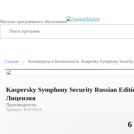
Магазин программного обеспечения
Главная
→
Антивирусы и Безопасность
Kaspersky Symphony Security 
99 Node 2 year Renewal Lice
Kaspersky Symphony Security Russian Editio
Лицензия
Производитель:
Артикул:
R1IC003A
6