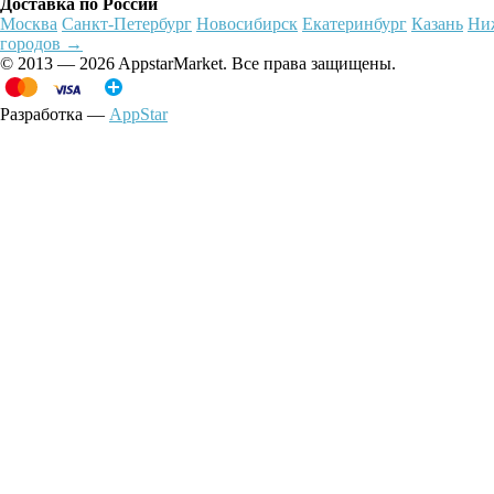
Доставка по России
Москва
Санкт-Петербург
Новосибирск
Екатеринбург
Казань
Ни
городов →
© 2013 — 2026 AppstarMarket. Все права защищены.
Разработка —
AppStar