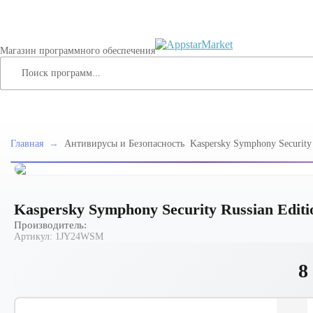
Магазин программного обеспечения
Главная
→
Антивирусы и Безопасность
Kaspersky Symphony Security 
99 Node 2 year Base License 
Kaspersky Symphony Security Russian Editio
Производитель:
Артикул:
1JY24WSM
8