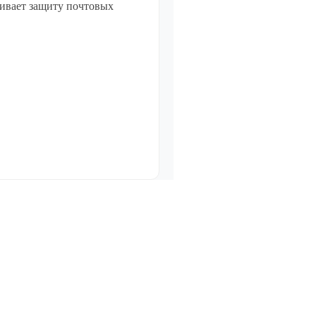
чивает защиту почтовых
Управление бизнесом, CRM/ERP
Показать все
Системные программы
Показать все