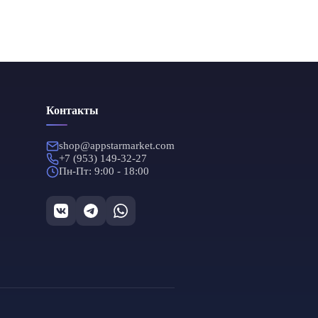
тво
ий
тво
Контакты
зий
тво
shop@appstarmarket.com
я
+7 (953) 149-32-27
1 и
Пн-Пт: 9:00 - 18:00
тво