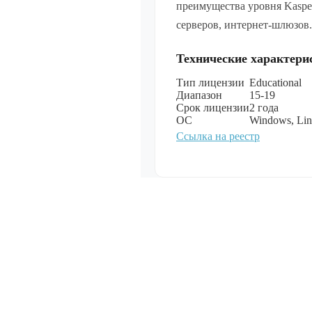
неог
преимущества уровня Kasper
Лицензия на
серверов, интернет-шлюзов.
специального
Linux Special
разрядной пл
Технические характери
процессорной
уровень защ
Тип лицензии
Educational
(«Воронеж»)
(ФСТЭК), сер
Диапазон
15-19
неог
Срок лицензии
2 года
ОС
Windows, Lin
Показать все
Ссылка на реестр
Мультимеди
Показать все
Специально
обеспечение
Показать все