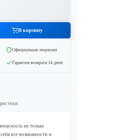
тво
Показать все
В корзину
тво
Официальная лицензия
Гарантия возврата 14 дней
тво
тво
еристики
зопасность не только
 себя все возможности и