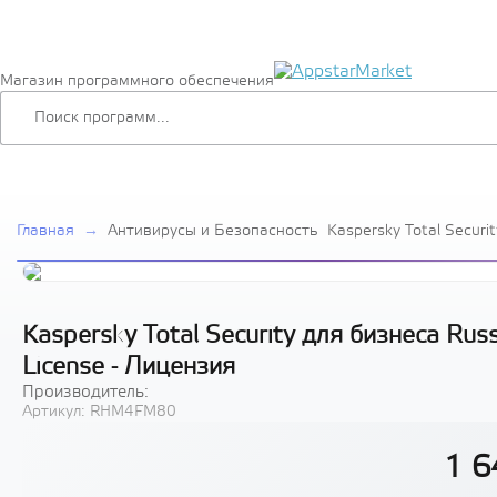
Магазин программного обеспечения
Главная
→
Антивирусы и Безопасность
Kaspersky Total Securi
Edition. 250-499 Node 
License - Лицензия
Kaspersky Total Security для бизнеса Rus
License - Лицензия
Производитель:
Артикул:
RHM4FM80
1 6