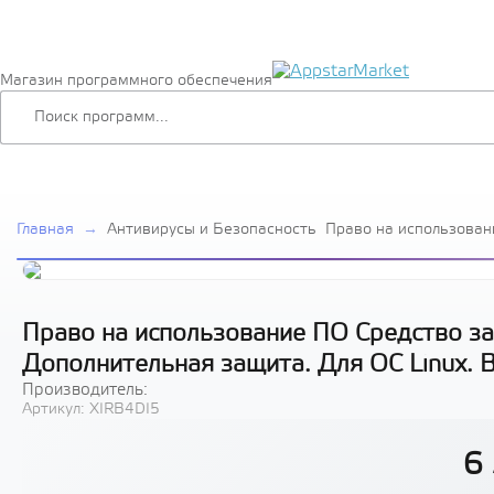
Магазин программного обеспечения
Главная
→
Антивирусы и Безопасность
Право на использован
защиты информации Se
Дополнительная защит
Версия 8, срок 3 года
Право на использование ПО Средство за
Дополнительная защита. Для ОС Linux. В
Производитель:
Артикул:
XIRB4DI5
6