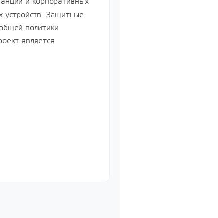
станций и корпоративных
х устройств. Защитные
 общей политики
й
роект является