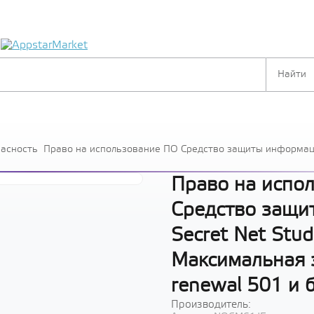
я
пасность
Право на использование ПО Средство защиты информаци
Максимальная защита, ПО-renewal 501 и более лицензи
Право на испо
Средство защи
Secret Net Stud
Максимальная 
renewal 501 и 
Производитель: