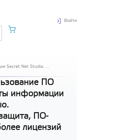
Войти
и Secret Net Studio.
й
льзование ПО
ты информации
io.
защита, ПО-
более лицензий