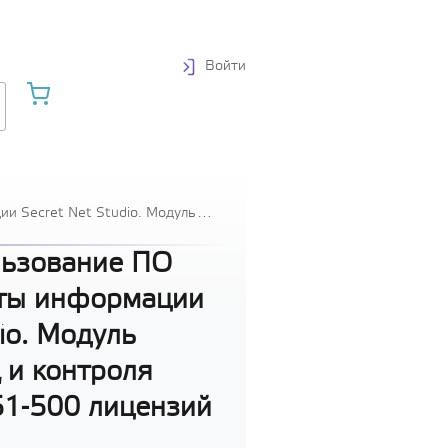
Войти
и Secret Net Studio. Модуль
ий
льзование ПО
ты информации
io. Модуль
 и контроля
51-500 лицензий