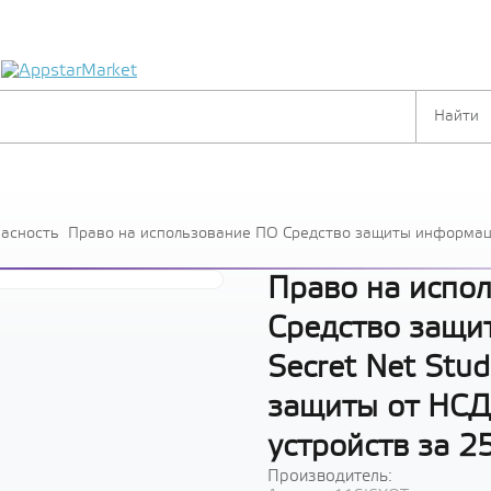
я
пасность
Право на использование ПО Средство защиты информаци
защиты от НСД и контроля устройств за 251-500 лиценз
Право на испо
Средство защи
Secret Net Stud
защиты от НСД
устройств за 2
Производитель: