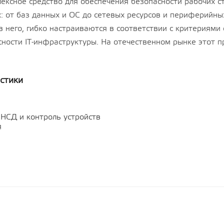
плексное средство для обеспечения безопасности рабочих 
овень защищенности
Показать все
» («Воронеж»),
х: от баз данных и ОС до сетевых ресурсов и периферийны
-01 (ФСТЭК),
 него, гибко настраиваются в соответствии с критериями
о 2 сокетов и неог
а операционную
ости IT-инфраструктуры. На отечественном рынке этот п
ециального назначения
 Special Edition» для
дной платформы на
ссорной архитектуры
стики
овень защищенности
» («Воронеж»),
-01 (ФСТЭК),
о 2 сокетов и неог
НСД и контроль устройств
я
иа
Офисные программы
Показать все
е программное
Системы автоматизированного
е
проектирования (САПР)