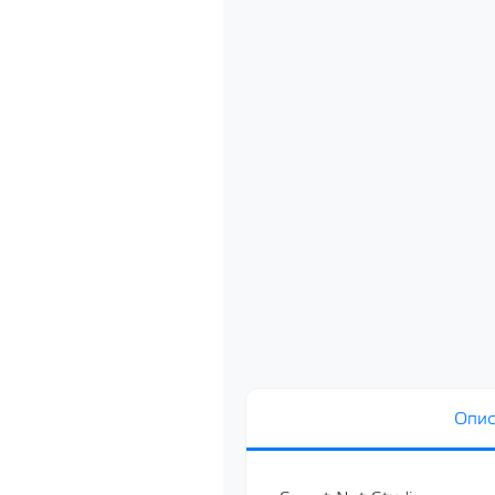
Защищенные 
РУСБ)
Лицензия н
систему сп
«Astra Linux
64-х разря
базе проце
х86-64, ур
«Усиленный
РУСБ.10015
серверная д
Лицензия н
систему сп
«Astra Linux
64-х разря
базе проце
х86-64, ур
«Усиленный
РУСБ.10015
серверная д
Лицензия н
Опис
систему сп
«Astra Linux
64-х разря
базе проце