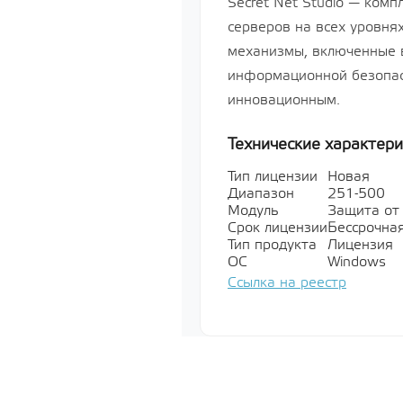
Secret Net Studio — ком
х86-64, ур
«Усиленный
серверов на всех уровня
РУСБ.10015
механизмы, включенные в
серверная д
Лицензия н
информационной безопасн
систему сп
инновационным.
«Astra Linux
64-х разря
базе проце
Технические характери
х86-64, ур
«Усиленный
Тип лицензии
Новая
РУСБ.10015
серверная д
Диапазон
251-500
Модуль
Защита от 
Показать все
Срок лицензии
Бессрочна
Тип продукта
Лицензия
ОС
Windows
Ссылка на реестр
Мультимед
Показать все
Специально
обеспечени