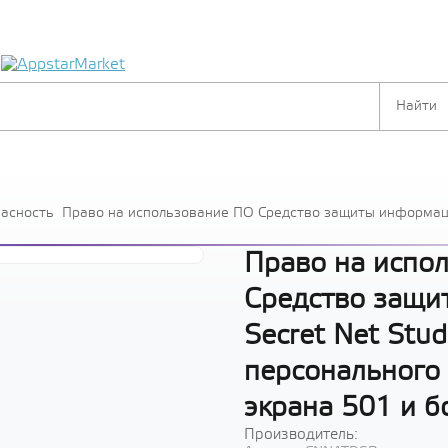
я
пасность
Право на использование ПО Средство защиты информаци
персонального межсетевого экрана 501 и более лицензи
Право на испо
Средство защи
Secret Net Stud
персонального
экрана 501 и б
Производитель: