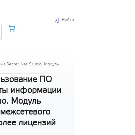
Войти
и Secret Net Studio. Модуль
й
льзование ПО
ты информации
io. Модуль
 межсетевого
олее лицензий