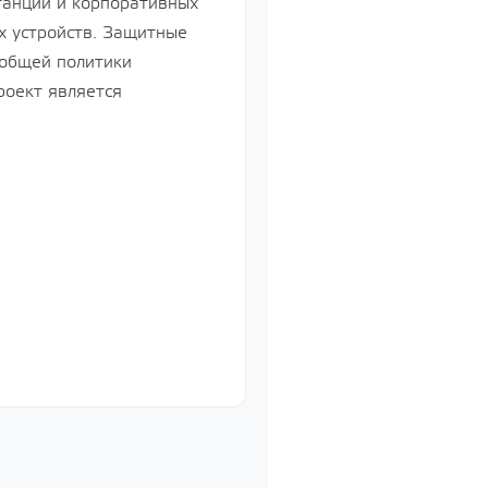
станций и корпоративных
х устройств. Защитные
 общей политики
й
роект является