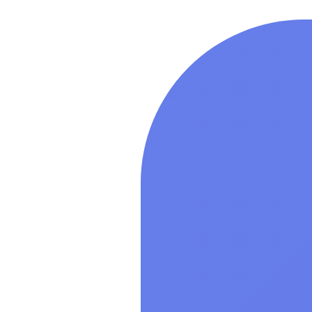
процессорной
уровень защ
(«Воронеж»)
(ФСТЭК), сер
неог
Лицензия на
специального
Linux Special
разрядной пл
процессорной
уровень защ
(«Воронеж»)
(ФСТЭК), сер
неог
Показать все
Мультимеди
Показать все
Специально
обеспечение