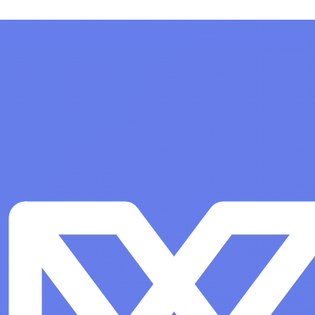
 архитектуры х86-64,
лицензий
ищенности «Усиленный»
Показать все
, РУСБ.10015-01
верная до 2 сокетов и
 операционную систему
 назначения «Astra
 Edition» для 64-х
атформы на базе
 архитектуры х86-64,
ищенности «Усиленный»
, РУСБ.10015-01
верная до 2 сокетов и
а
Офисные программы
Показать все
е программное
Системы автоматизированного
проектирования (САПР)