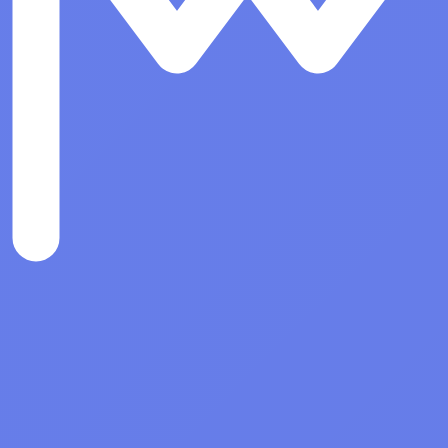
Показать все
ые системы
Антивирусы и Безопасность
Право на использование ПО Средс
защиты информации Secret Net
Studio. Постоянная защита. Для ОС
Linux. Версия 8 за 251-500 лиценз
Право на использование ПО Средс
защиты информации Secret Net
Studio. Постоянная защита. Для ОС
Linux. Версия 8 501 и более лицен
Право на использование ПО Средс
защиты информации Secret Net
Studio. Дополнительная защита. Дл
ОС Linux. Версия 8, срок 3 года 50
более лицензий
Право на использование ПО Средс
защиты информации Secret Net
Studio. Постоянная защита. Для ОС
Linux. Версия 8 за 1-50 лицензий
Показать все