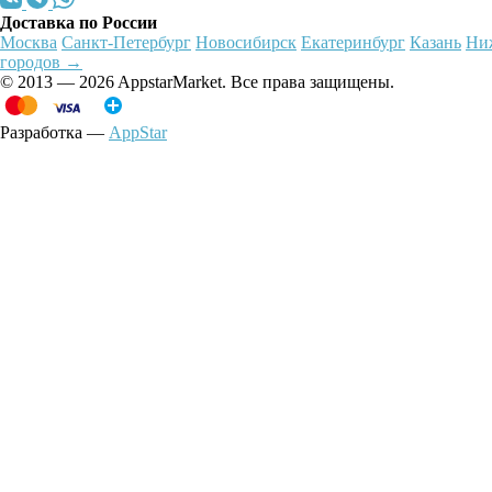
Доставка по России
Москва
Санкт-Петербург
Новосибирск
Екатеринбург
Казань
Ни
городов →
© 2013 — 2026 AppstarMarket. Все права защищены.
Разработка —
AppStar