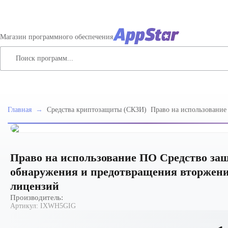
Магазин программного обеспечения
Главная
→
Средства криптозащиты (СКЗИ)
Право на использование
информации Secret Net S
обнаружения и предотв
ОС Linux. Версия 8 за 2
Право на использование ПО Средство защ
обнаружения и предотвращения вторжений
лицензий
Производитель:
Артикул:
IXWH5GIG