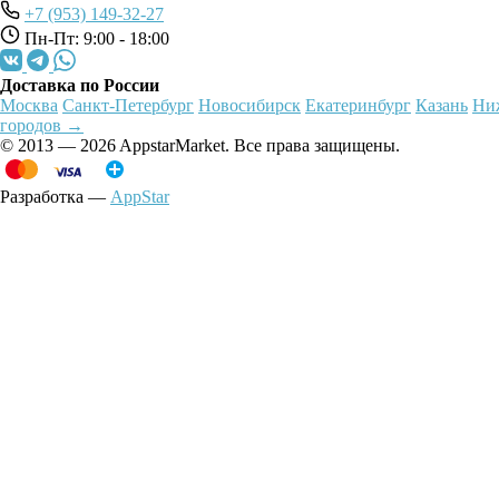
+7 (953) 149-32-27
Пн-Пт: 9:00 - 18:00
Доставка по России
Москва
Санкт-Петербург
Новосибирск
Екатеринбург
Казань
Ни
городов →
© 2013 — 2026 AppstarMarket. Все права защищены.
Разработка —
AppStar