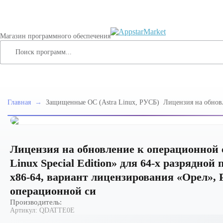
Магазин программного обеспечения
Главная
→
Защищенные ОС (Astra Linux, РУСБ)
Лицензия на обнов
системе специально
Special Edition» д
на базе процессорн
вариант лицензиро
10, для рабочей ст
Лицензия на обновление к операционной 
Linux Special Edition» для 64-х разрядно
х86-64, вариант лицензирования «Орел», 
операционной си
Производитель:
Артикул:
QDATTE0E