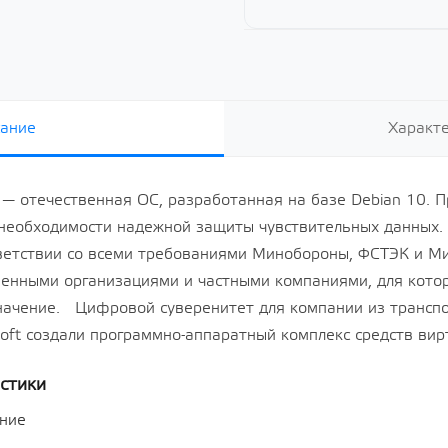
ециального назначения
Secret Net Studio. Модуль
 Special Edition» для
персонального межсетевого
дной платформы на
экрана. Для ОС Linux. Версия 8,
ссорной архитектуры
срок 3 года за 1-50 лицензий
овень защищенности
Показать все
» («Воронеж»),
-01 (ФСТЭК),
о 2 сокетов и неог
ание
Характ
а операционную
ециального назначения
 Special Edition» для
дной платформы на
ion — отечественная ОС, разработанная на базе Debian 10. 
ссорной архитектуры
 необходимости надежной защиты чувствительных данных
овень защищенности
» («Воронеж»),
ветствии со всеми требованиями Минобороны, ФСТЭК и Ми
-01 (ФСТЭК),
о 2 сокетов и неог
твенными организациями и частными компаниями, для кот
начение. Цифровой суверенитет для компании из транспо
ft создали программно-аппаратный комплекс средств вир
иа
Офисные программы
стики
Показать все
ние