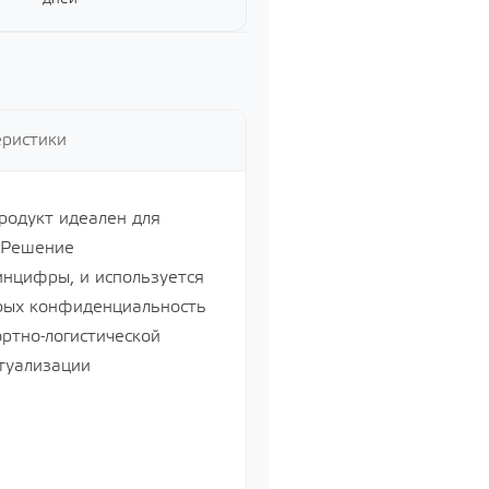
еристики
Продукт идеален для
. Решение
нцифры, и используется
орых конфиденциальность
ртно-логистической
туализации
Управление бизнесом, CRM/ERP
Показать все