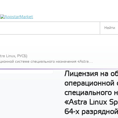
я
ra Linux, РУСБ)
ционной системе специального назначения «Astra
 разрядной платформы на базе процессорной архитектуры
силенный» («Воронеж»), РУСБ.10015-01 (ФСТЭК),
Лицензия на о
операционной 
специального 
«Astra Linux Sp
64-х разрядно