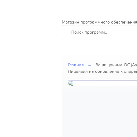
Магазин программного обеспечени
Главная
→
Защищенные ОС (Ast
Лицензия на обновление к опера
Linux Special Edition» для 64-х
х86-64,уровень защищенности «У
серверная до 2 со