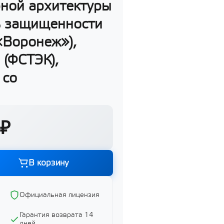
рной архитектуры
ь защищенности
«Воронеж»),
Графика и дизайн
 (ФСТЭК),
Показать все
 со
ий
 ₽
ий
В корзину
Официальная лицензия
й
Гарантия возврата 14
дней