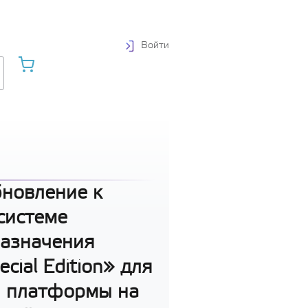
Войти
бновление к
системе
назначения
ecial Edition» для
й платформы на