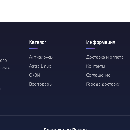
Право на использование ПО
Средство защиты информации
Secret Net Studio. Постоянная
защита. Для ОС Linux. Версия 8
1-50 лицензий
Показать все
Каталог
Информация
Антивирусы
Доставка и оплата
ого
Astra Linux
Контакты
аем с
СКЗИ
Соглашение
Все товары
Города доставки
т