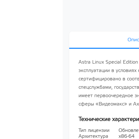
систему сп
«Astra Linux
64-х разря
базе проце
х86-64, ур
«Усиленный
РУСБ.10015
серверная д
Опис
Лицензия н
систему сп
«Astra Linux
64-х разря
Astra Linux Special Edit
базе проце
эксплуатации в условиях
х86-64, ур
«Усиленный
сертифицировано в соот
РУСБ.10015
серверная д
спецслужбами, государс
Показать все
имеет первоочередное з
сферы «Видеомакс» и Axo
Мультимед
Технические характери
Показать все
Тип лицензии
Обновле
Архитектура
х86-64