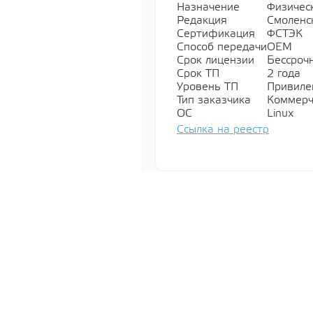
Назначение
Физичес
Редакция
Смоленс
Специально
Сертификация
ФСТЭК
обеспечени
Способ передачи
OEM
Показать все
Срок лицензии
Бессроч
Срок ТП
2 года
Уровень ТП
Привилег
Тип заказчика
Коммерч
Операционн
ОС
Linux
Показать все
Ссылка на реестр