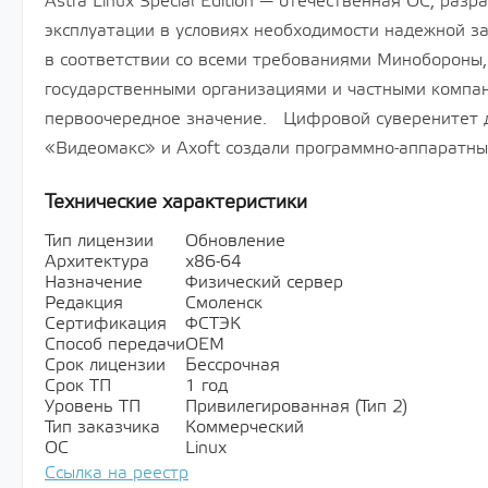
Astra Linux Special Edition — отечественная ОС, раз
эксплуатации в условиях необходимости надежной 
в соответствии со всеми требованиями Минобороны,
государственными организациями и частными компа
первоочередное значение. Цифровой суверенитет д
«Видеомакс» и Axoft создали программно-аппаратны
Технические характеристики
Тип лицензии
Обновление
Архитектура
х86-64
Назначение
Физический сервер
Редакция
Смоленск
Сертификация
ФСТЭК
Способ передачи
OEM
Срок лицензии
Бессрочная
Срок ТП
1 год
Уровень ТП
Привилегированная (Тип 2)
Тип заказчика
Коммерческий
ОС
Linux
Ссылка на реестр