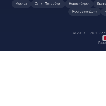
Москва
Санкт-Петербург
Новосибирск
Екате
Ростов-на-Дону
© 2013 — 2026 Apps
Разр