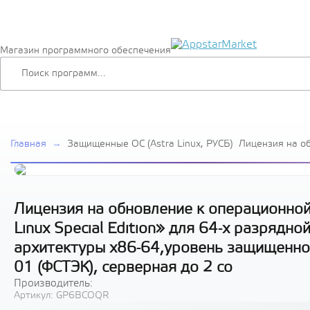
Магазин программного обеспечения
Главная
→
Защищенные ОС (Astra Linux, РУСБ)
Лицензия на о
системе специ
Linux Special E
платформы на 
архитектуры х
«Усиленный» (
Лицензия на обновление к операционной
(ФСТЭК), серве
Linux Special Edition» для 64-х разряд
архитектуры х86-64,уровень защищенно
01 (ФСТЭК), серверная до 2 со
Производитель:
Артикул:
GP6BCOQR