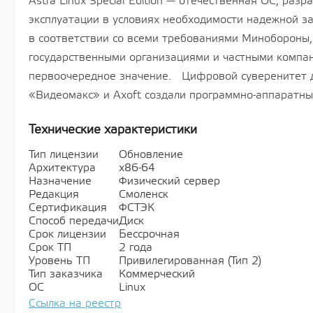
Astra Linux Special Edition — отечественная ОС, раз
эксплуатации в условиях необходимости надежной 
в соответствии со всеми требованиями Минобороны,
государственными организациями и частными компа
первоочередное значение. Цифровой суверенитет д
«Видеомакс» и Axoft создали программно-аппаратны
Технические характеристики
Тип лицензии
Обновление
Архитектура
х86-64
Назначение
Физический сервер
Редакция
Смоленск
Сертификация
ФСТЭК
Способ передачи
Диск
Срок лицензии
Бессрочная
Срок ТП
2 года
Уровень ТП
Привилегированная (Тип 2)
Тип заказчика
Коммерческий
ОС
Linux
Ссылка на реестр