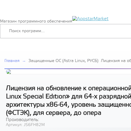
Магазин программного обеспечения
Главная
→
Защищенные ОС (Astra Linux, РУСБ)
Лицензия на о
системе специ
Linux Special E
платформы на 
архитектуры х
защищенности 
Лицензия на обновление к операционной
РУСБ.10015-01 
Linux Special Edition» для 64-х разряд
опера
архитектуры х86-64, уровень защищенн
(ФСТЭК), для сервера, до опера
Производитель:
Артикул:
JS6FH82M