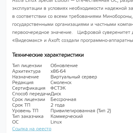
Astra Linux Special Edition — отечественная ОС, раз
эксплуатации в условиях необходимости надежной 
в соответствии со всеми требованиями Минобороны,
государственными организациями и частными компа
первоочередное значение. Цифровой суверенитет д
«Видеомакс» и Axoft создали программно-аппаратны
Технические характеристики
Тип лицензии
Обновление
Архитектура
х86-64
Назначение
Виртуальный сервер
Редакция
Смоленск
Сертификация
ФСТЭК
Способ передачи
Диск
Срок лицензии
Бессрочная
Срок ТП
2 года
Уровень ТП
Привилегированная (Тип 2)
Тип заказчика
Коммерческий
ОС
Linux
Ссылка на реестр