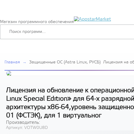
Магазин программного обеспечения
Главная
→
Защищенные ОС (Astra Linux, РУСБ)
Лицензия на о
системе специ
Linux Special E
платформы на 
архитектуры х
«Усиленный» (
Лицензия на обновление к операционной
(ФСТЭК), для 1
Linux Special Edition» для 64-х разряд
архитектуры х86-64,уровень защищенно
01 (ФСТЭК), для 1 виртуальног
Производитель:
Артикул:
VOTW0U8D