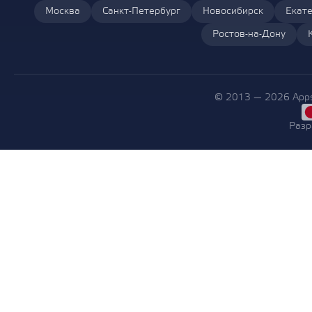
Москва
Санкт-Петербург
Новосибирск
Екате
Ростов-на-Дону
© 2013 — 2026 Apps
Разр