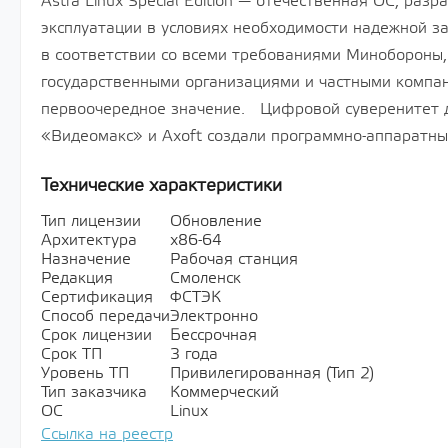
Astra Linux Special Edition — отечественная ОС, раз
эксплуатации в условиях необходимости надежной 
в соответствии со всеми требованиями Минобороны,
государственными организациями и частными компа
первоочередное значение. Цифровой суверенитет д
«Видеомакс» и Axoft создали программно-аппаратны
Технические характеристики
Тип лицензии
Обновление
Архитектура
х86-64
Назначение
Рабочая станция
Редакция
Смоленск
Сертификация
ФСТЭК
Способ передачи
Электронно
Срок лицензии
Бессрочная
Срок ТП
3 года
Уровень ТП
Привилегированная (Тип 2)
Тип заказчика
Коммерческий
ОС
Linux
Ссылка на реестр