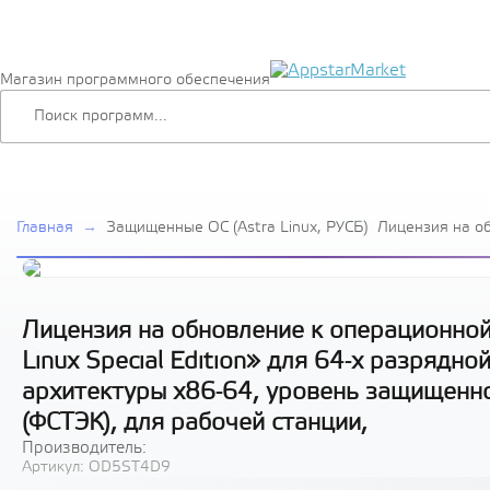
Магазин программного обеспечения
Главная
→
Защищенные ОС (Astra Linux, РУСБ)
Лицензия на о
системе специ
Linux Special E
платформы на 
архитектуры х
защищенности 
Лицензия на обновление к операционной
РУСБ.10015-01
Linux Special Edition» для 64-х разряд
станции,
архитектуры х86-64, уровень защищенн
(ФСТЭК), для рабочей станции,
Производитель:
Артикул:
OD5ST4D9