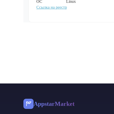
ОС
Linux
Ссылка на реестр
AppstarMarket