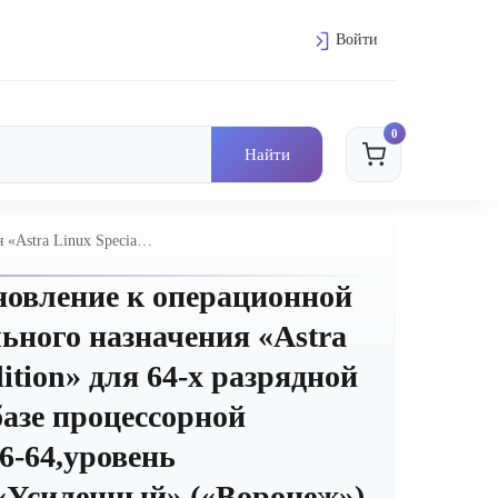
Войти
0
«Astra Linux Special
х86-64,уровень
ная до 2 со
новление к операционной
ьного назначения «Astra
dition» для 64-х разрядной
азе процессорной
6-64,уровень
Усиленный» («Воронеж»),