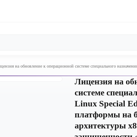
цензия на обновление к операционной системе специального назначения 
ition» для 64-х разрядной платформы на базе процессорной архитектуры 
щищенности «Усиленный» («Воронеж»), РУСБ.10015-01 (ФСТЭК), сервер
Лицензия на об
системе специал
Linux Special E
платформы на б
архитектуры х8
защищенности «