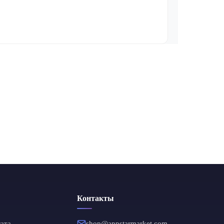
Контакты
shop@appstarmarket.com
лата