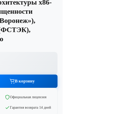
рхитектуры х86-
ищенности
Воронеж»),
 (ФСТЭК),
со
Графика и дизайн
тво
Показать все
В корзину
тво
Официальная лицензия
Гарантия возврата 14 дней