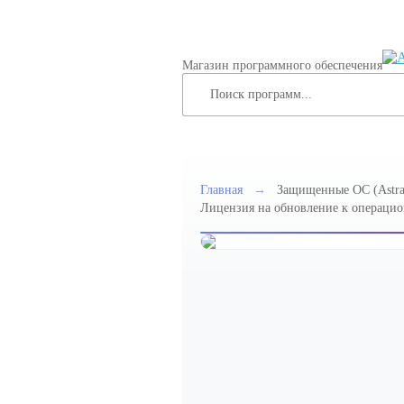
Магазин программного обеспечения
Главная
→
Защищенные ОС (Astra
Лицензия на обновление к операцион
Edition» для 64-х разрядной платфо
защищенности «Усиленный» («Вороне