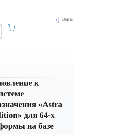
Войти
новление к
истеме
азначения «Astra
ition» для 64-х
формы на базе