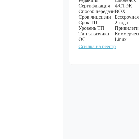
Редакция
Смоленск
Сертификация
ФСТЭК
Способ передачи
BOX
Мультимеди
Срок лицензии
Бессрочная
Срок ТП
2 года
Показать все
Уровень ТП
Привилегир
Тип заказчика
Коммерчес
ОС
Linux
Ссылка на реестр
Специально
обеспечение
Показать все
Операционн
Показать все