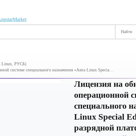
 Linux, РУСБ)
ной системе специального назначения «Astra Linux Special
рмы на базе процессорной архитектуры х86-64,уровень
ж»), РУСБ.10015-01 (ФСТЭК), серверная до 2 со
Лицензия на об
операционной с
специального н
Linux Special Ed
разрядной плат