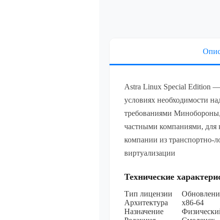
Linux Special
разрядной пл
процессорной
уровень защ
(«Воронеж»)
(ФСТЭК), сер
Опис
неог
Лицензия на
специального
Linux Special
разрядной пл
Astra Linux Special Edition
процессорной
условиях необходимости на
уровень защ
(«Воронеж»)
требованиями Минобороны,
(ФСТЭК), сер
неог
частными компаниями, для 
Лицензия на
компании из транспортно-л
специального
Linux Special
виртуализации
разрядной пл
процессорной
уровень защ
Технические характери
(«Воронеж»)
(ФСТЭК), сер
Тип лицензии
Обновлени
неог
Архитектура
х86-64
Показать все
Назначение
Физически