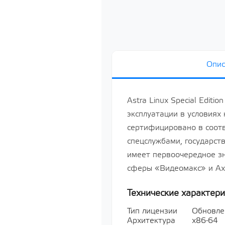
систему сп
«Astra Linux
64-х разря
базе проце
х86-64, ур
«Усиленный
РУСБ.10015
серверная д
Опис
Лицензия н
систему сп
«Astra Linux
64-х разря
Astra Linux Special Edit
базе проце
эксплуатации в условиях
х86-64, ур
«Усиленный
сертифицировано в соот
РУСБ.10015
серверная д
спецслужбами, государс
Показать все
имеет первоочередное з
сферы «Видеомакс» и Axo
Мультимед
Технические характери
Показать все
Тип лицензии
Обновле
Архитектура
х86-64