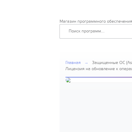
Магазин программного обеспечени
Главная
→
Защищенные ОС (Ast
Лицензия на обновление к опера
Linux Special Edition» для 64-х
х86-64, уровень защищенности «
для 1 виртуа