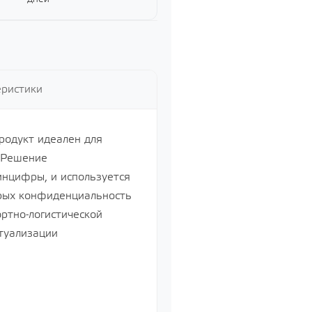
еристики
Продукт идеален для
. Решение
нцифры, и используется
орых конфиденциальность
ртно-логистической
туализации
Управление бизнесом, CRM/ERP
Показать все