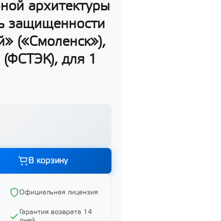
рной архитектуры
нь защищенности
» («Смоленск»),
Графика и дизайн
(ФСТЭК), для 1
Показать все
ий
ий
В корзину
Официальная лицензия
й
Гарантия возврата 14
дней