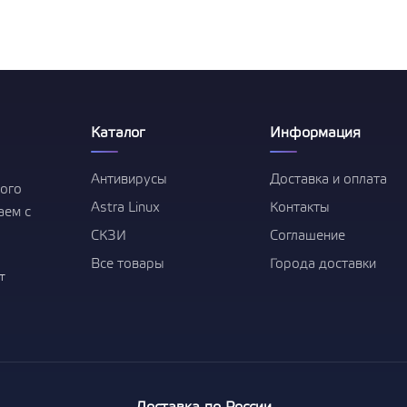
Право на использование ПО
Средство защиты информации
Secret Net Studio. Постоянная
защита. Для ОС Linux. Версия 8
1-50 лицензий
Показать все
Каталог
Информация
Антивирусы
Доставка и оплата
ого
Astra Linux
Контакты
аем с
СКЗИ
Соглашение
Все товары
Города доставки
т