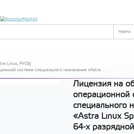
я
ra Linux, РУСБ)
ционной системе специального назначения «Astra
 разрядной платформы на базе процессорной архитектуры
Максимальный» («Смоленск»), РУСБ.10015-01 (ФСТЭК),
Лицензия на о
операционной 
специального 
«Astra Linux Sp
64-х разрядно