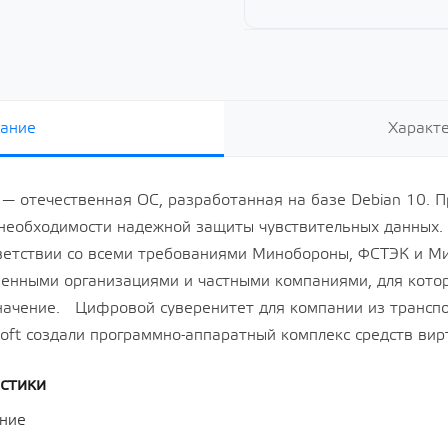
ециального назначения
Secret Net Studio. Модуль
 Special Edition» для
персонального межсетевого
дной платформы на
экрана. Для ОС Linux. Версия 8,
ссорной архитектуры
срок 3 года за 1-50 лицензий
овень защищенности
Показать все
» («Воронеж»),
-01 (ФСТЭК),
о 2 сокетов и неог
ание
Характ
а операционную
ециального назначения
 Special Edition» для
дной платформы на
ion — отечественная ОС, разработанная на базе Debian 10. 
ссорной архитектуры
 необходимости надежной защиты чувствительных данных
овень защищенности
» («Воронеж»),
ветствии со всеми требованиями Минобороны, ФСТЭК и Ми
-01 (ФСТЭК),
о 2 сокетов и неог
твенными организациями и частными компаниями, для кот
начение. Цифровой суверенитет для компании из транспо
ft создали программно-аппаратный комплекс средств вир
иа
Офисные программы
стики
Показать все
ние