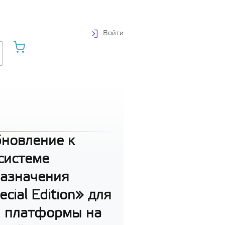
Войти
бновление к
системе
назначения
ecial Edition» для
й платформы на