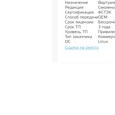
Назначение
Виртуал
Редакция
Смоленс
Специально
Сертификация
ФСТЭК
обеспечени
Способ передачи
OEM
Показать все
Срок лицензии
Бессроч
Срок ТП
3 года
Уровень ТП
Привилег
Тип заказчика
Коммерч
Операционн
ОС
Linux
Показать все
Ссылка на реестр