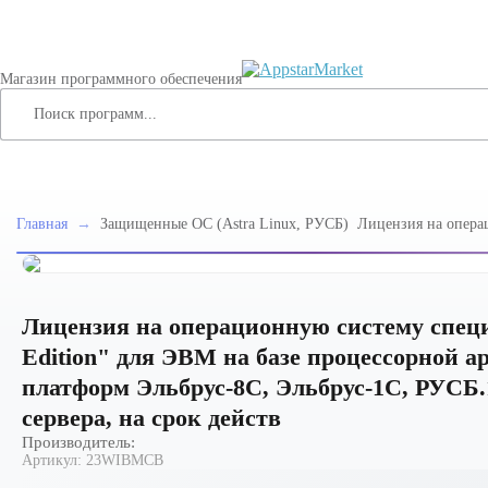
Магазин программного обеспечения
Главная
→
Защищенные ОС (Astra Linux, РУСБ)
Лицензия на опера
специального назна
Edition" для ЭВМ н
архитектуры "Эльбр
платформ Эльбрус-
01 (МО), способ пе
Лицензия на операционную систему специа
срок действ
Edition" для ЭВМ на базе процессорной 
платформ Эльбрус-8С, Эльбрус-1С, РУСБ.
сервера, на срок действ
Производитель:
Артикул:
23WIBMCB