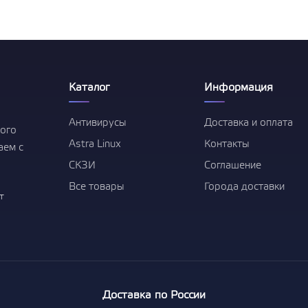
Право на использование ПО
Средство защиты информации
Secret Net Studio. Постоянная
защита. Для ОС Linux. Версия 8
1-50 лицензий
Показать все
Каталог
Информация
Антивирусы
Доставка и оплата
ого
Astra Linux
Контакты
аем с
СКЗИ
Соглашение
Все товары
Города доставки
т
Доставка по России