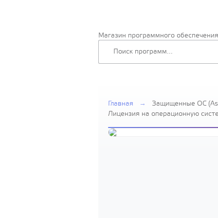
Магазин программного обеспечени
Главная
→
Защищенные ОС (Ast
Лицензия на операционную систем
Edition" для ЭВМ на базе процес
платформ Эльбрус-8С, Эльбрус-1С
исключительного пр