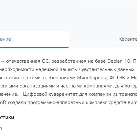
ециального назначения
Secret Net Studio. Модуль
 Special Edition» для
персонального межсетевого
дной платформы на
экрана. Для ОС Linux. Версия 8,
ссорной архитектуры
срок 3 года за 1-50 лицензий
овень защищенности
Показать все
» («Воронеж»),
-01 (ФСТЭК),
о 2 сокетов и неог
ание
Характ
а операционную
ециального назначения
 Special Edition» для
дной платформы на
ion — отечественная ОС, разработанная на базе Debian 10. 
ссорной архитектуры
овень защищенности
 необходимости надежной защиты чувствительных данных
» («Воронеж»),
ветствии со всеми требованиями Минобороны, ФСТЭК и Ми
-01 (ФСТЭК),
о 2 сокетов и неог
твенными организациями и частными компаниями, для кот
начение. Цифровой суверенитет для компании из транспо
ft создали программно-аппаратный комплекс средств вир
иа
Офисные программы
стики
Показать все
я