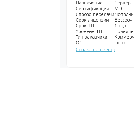
Назначение
Сервер
Сертификация
МО
Специально
Способ передачи
Дополни
обеспечени
Срок лицензии
Бессроч
Показать все
Срок ТП
1 год
Уровень ТП
Привилег
Тип заказчика
Коммерч
ОС
Linux
Операционн
Ссылка на реестр
Показать все