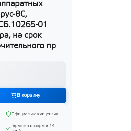
 аппаратных
рус-8С,
УСБ.10265-01
Графика и дизайн
Показать все
ра, на срок
ючительного пр
ий
ий
В корзину
Официальная лицензия
й
Гарантия возврата 14
дней