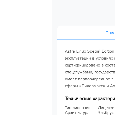
систему сп
«Astra Linux
64-х разря
базе проце
х86-64, ур
«Усиленный
РУСБ.10015
серверная д
Опис
Лицензия н
систему сп
«Astra Linux
64-х разря
Astra Linux Special Edit
базе проце
х86-64, ур
эксплуатации в условиях
«Усиленный
сертифицировано в соот
РУСБ.10015
серверная д
спецслужбами, государс
Показать все
имеет первоочередное з
сферы «Видеомакс» и Axo
Мультимед
Технические характери
Показать все
Тип лицензии
Лицензи
Архитектура
Эльбрус