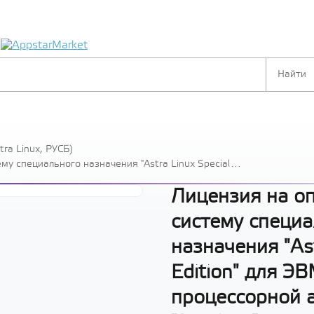
я
ra Linux, РУСБ)
у специального назначения "Astra Linux Special
сорной архитектуры "Эльбрус", для аппаратных
, РУСБ.10265-01 (МО), для сервера, на срок действия
Лицензия на о
систему специа
назначения "Ast
Edition" для ЭВ
процессорной 