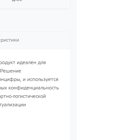
еристики
Продукт идеален для
. Решение
нцифры, и используется
орых конфиденциальность
ртно-логистической
туализации
Управление бизнесом, CRM/ERP
Показать все