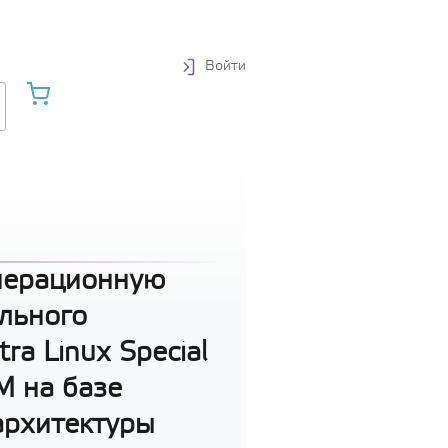
Войти
перационную
льного
ra Linux Special
М на базе
архитектуры