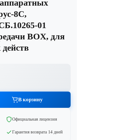
 аппаратных
ус-8С,
СБ.10265-01
ередачи BOX, для
к действ
Графика и дизайн
тво
Показать все
В корзину
тво
Официальная лицензия
Гарантия возврата 14 дней