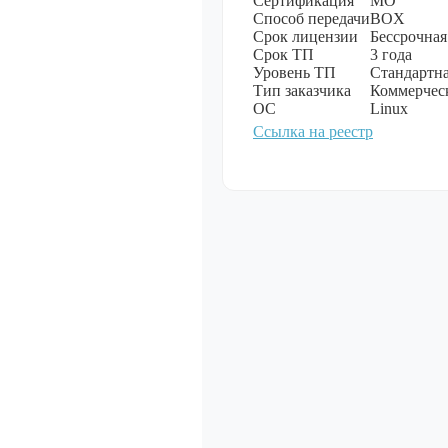
Сертификация
МО
Способ передачи
BOX
Срок лицензии
Бессрочная
Мультимеди
Срок ТП
3 года
Уровень ТП
Стандартна
Показать все
Тип заказчика
Коммерчес
ОС
Linux
Ссылка на реестр
Специально
обеспечение
Показать все
Операционн
Показать все