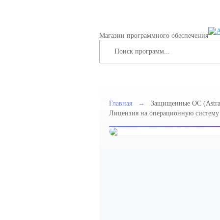
Магазин программного обеспечения
Главная
→
Защищенные ОС (Astra
Лицензия на операционную систему с
ЭВМ на базе процессорной архитект
Эльбрус-1С, РУСБ.10265-01 (МО), сп