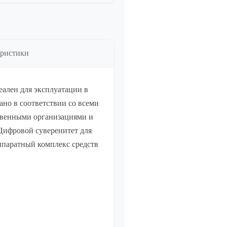
тво
еристики
тво
деален для эксплуатации в
но в соответствии со всеми
твенными организациями и
Цифровой суверенитет для
ппаратный комплекс средств