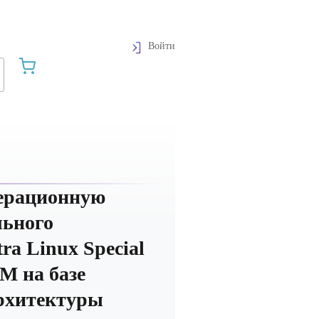
Войти
перационную
льного
ra Linux Special
М на базе
рхитектуры