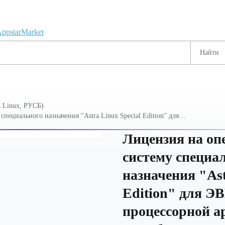
 Linux, РУСБ)
пециального назначения "Astra Linux Special Edition" для
уры "Эльбрус", для аппаратных платформ Эльбрус-8С,
особ передачи BOX, для сервера, на срок действ
Лицензия на о
систему специа
назначения "Ast
Edition" для ЭВ
процессорной а