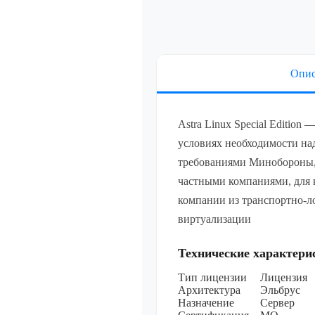
Linux Special
разрядной пл
процессорной
уровень защ
(«Воронеж»)
(ФСТЭК), сер
Опис
неог
Лицензия на
специального
Linux Special
разрядной пл
Astra Linux Special Edition
процессорной
уровень защ
условиях необходимости на
(«Воронеж»)
требованиями Минобороны,
(ФСТЭК), сер
неог
частными компаниями, для 
Лицензия на
специального
компании из транспортно-л
Linux Special
виртуализации
разрядной пл
процессорной
уровень защ
Технические характери
(«Воронеж»)
(ФСТЭК), сер
Тип лицензии
Лицензия
неог
Архитектура
Эльбрус
Показать все
Назначение
Сервер