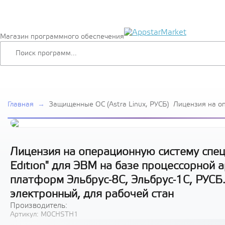
Магазин программного обеспечения
Главная
→
Защищенные ОС (Astra Linux, РУСБ)
Лицензия на о
специального н
Special Edition
процессорной а
аппаратных пл
Эльбрус-1С, РУ
Лицензия на операционную систему специ
передачи элект
Edition" для ЭВМ на базе процессорной 
платформ Эльбрус-8С, Эльбрус-1С, РУСБ
электронный, для рабочей стан
Производитель:
Артикул:
M0CHSTH1