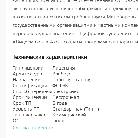
Astra Linux Special Edition — отечественная ОС, раз
эксплуатации в условиях необходимости надежной 
в соответствии со всеми требованиями Минобороны,
государственными организациями и частными компа
первоочередное значение. Цифровой суверенитет д
«Видеомакс» и Axoft создали программно-аппаратны
Технические характеристики
Тип лицензии
Лицензия
Архитектура
Эльбрус
Назначение
Рабочая станция
Сертификация
ФСТЭК
Способ передачи
Электронно
Срок лицензии
Бессрочная
Срок ТП
3 года
Уровень ТП
Стандартная (Тип 1)
Тип заказчика
Коммерческий
ОС
Linux
Ссылка на реестр