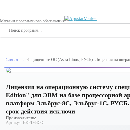
Магазин программного обеспечения
Главная
→
Защищенные ОС (Astra Linux, РУСБ)
Лицензия на опера
специального назна
Edition" для ЭВМ н
архитектуры "Эльбр
платформ Эльбрус-
01 (ФСТЭК), для ра
Лицензия на операционную систему специа
действия исключи
Edition" для ЭВМ на базе процессорной 
платформ Эльбрус-8С, Эльбрус-1С, РУСБ.
срок действия исключи
Производитель:
Артикул:
BKFD83CO