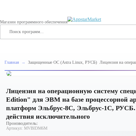
Магазин программного обеспечения
Главная
→
Защищенные ОС (Astra Linux, РУСБ)
Лицензия на опера
специального назна
Edition" для ЭВМ н
архитектуры "Эльбр
платформ Эльбрус-
01 (ФСТЭК), для се
Лицензия на операционную систему специа
исключительного
Edition" для ЭВМ на базе процессорной 
платформ Эльбрус-8С, Эльбрус-1С, РУСБ.1
действия исключительного
Производитель:
Артикул:
MVBIDM6M