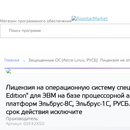
Магазин программного обеспечения
Главная
→
Защищенные ОС (Astra Linux, РУСБ)
Лицензия на о
специального н
Special Edition
процессорной а
аппаратных пл
Эльбрус-1С, РУ
Лицензия на операционную систему специ
рабочей станци
Edition" для ЭВМ на базе процессорной 
исключите
платформ Эльбрус-8С, Эльбрус-1С, РУСБ.
срок действия исключите
Производитель:
Артикул:
GSF42X5D