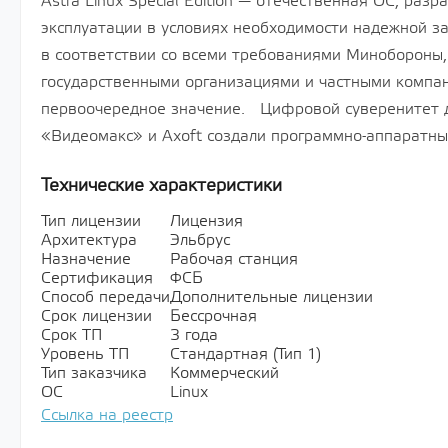
Astra Linux Special Edition — отечественная ОС, раз
эксплуатации в условиях необходимости надежной 
в соответствии со всеми требованиями Минобороны,
государственными организациями и частными компа
первоочередное значение. Цифровой суверенитет д
«Видеомакс» и Axoft создали программно-аппаратны
Технические характеристики
Тип лицензии
Лицензия
Архитектура
Эльбрус
Назначение
Рабочая станция
Сертификация
ФСБ
Способ передачи
Дополнительные лицензии
Срок лицензии
Бессрочная
Срок ТП
3 года
Уровень ТП
Стандартная (Тип 1)
Тип заказчика
Коммерческий
ОС
Linux
Ссылка на реестр