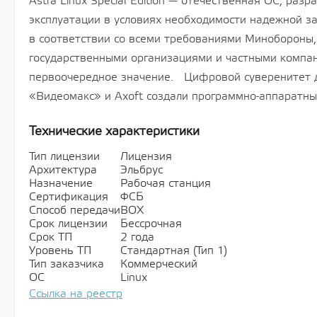
Astra Linux Special Edition — отечественная ОС, раз
эксплуатации в условиях необходимости надежной 
в соответствии со всеми требованиями Минобороны,
государственными организациями и частными компа
первоочередное значение. Цифровой суверенитет д
«Видеомакс» и Axoft создали программно-аппаратны
Технические характеристики
Тип лицензии
Лицензия
Архитектура
Эльбрус
Назначение
Рабочая станция
Сертификация
ФСБ
Способ передачи
BOX
Срок лицензии
Бессрочная
Срок ТП
2 года
Уровень ТП
Стандартная (Тип 1)
Тип заказчика
Коммерческий
ОС
Linux
Ссылка на реестр