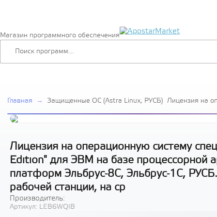
Магазин программного обеспечения
Главная
→
Защищенные ОС (Astra Linux, РУСБ)
Лицензия на о
специального н
Special Edition
процессорной а
аппаратных пл
Эльбрус-1С, РУ
Лицензия на операционную систему специ
передачи BOX, 
Edition" для ЭВМ на базе процессорной 
платформ Эльбрус-8С, Эльбрус-1С, РУСБ
рабочей станции, на ср
Производитель:
Артикул:
LEB6WQIB