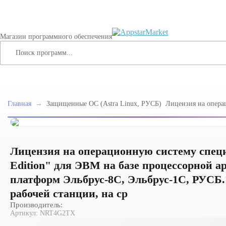
Магазин программного обеспечения
Главная
→
Защищенные ОС (Astra Linux, РУСБ)
Лицензия на опера
специального назна
Edition" для ЭВМ н
архитектуры "Эльбр
платформ Эльбрус-
16 (ФСБ), способ п
Лицензия на операционную систему специа
станции, на ср
Edition" для ЭВМ на базе процессорной 
платформ Эльбрус-8С, Эльбрус-1С, РУСБ.1
рабочей станции, на ср
Производитель:
Артикул:
NRT4G2TX