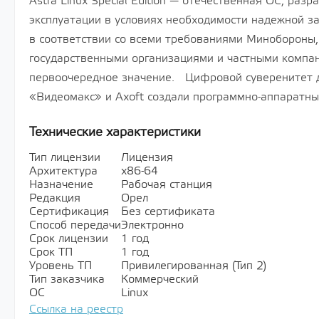
Astra Linux Special Edition — отечественная ОС, раз
эксплуатации в условиях необходимости надежной 
в соответствии со всеми требованиями Минобороны,
государственными организациями и частными компа
первоочередное значение. Цифровой суверенитет д
«Видеомакс» и Axoft создали программно-аппаратны
Технические характеристики
Тип лицензии
Лицензия
Архитектура
х86-64
Назначение
Рабочая станция
Редакция
Орел
Сертификация
Без сертификата
Способ передачи
Электронно
Срок лицензии
1 год
Срок ТП
1 год
Уровень ТП
Привилегированная (Тип 2)
Тип заказчика
Коммерческий
ОС
Linux
Ссылка на реестр