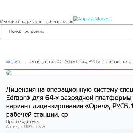
Магазин программного обеспечения
Главная
→
Защищенные ОС (Astra Linux, РУСБ)
Лицензия на о
специального н
Special Edition
платформы на 
архитектуры х
лицензировани
Лицензия на операционную систему специ
способ передач
Edition» для 64-х разрядной платформы
станции, ср
вариант лицензирования «Орел», РУСБ.1
рабочей станции, ср
Производитель:
Артикул:
UDSTT0A9