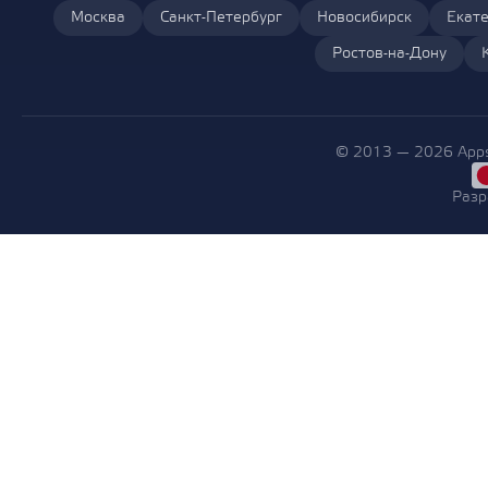
Москва
Санкт-Петербург
Новосибирск
Екате
Ростов-на-Дону
© 2013 — 2026 Apps
Разр