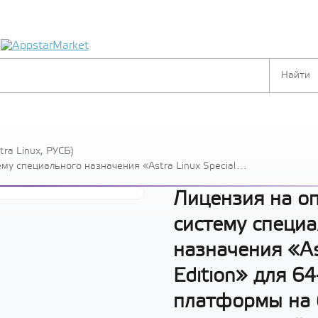
я
ra Linux, РУСБ)
у специального назначения «Astra Linux Special
тформы на базе процессорной архитектуры х86-64,
 РУСБ.10015-10, способ передачи электронный,
Лицензия на о
систему специа
назначения «Ast
Edition» для 6
платформы на 