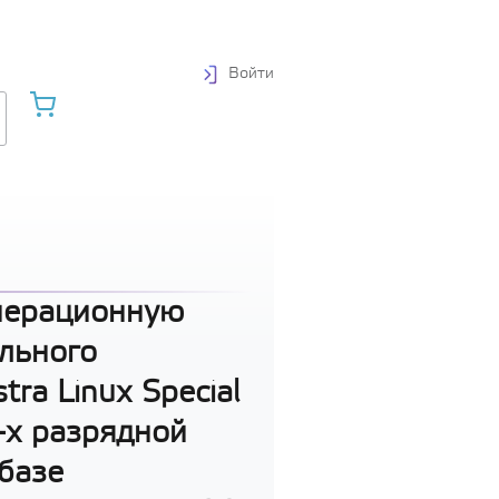
Войти
перационную
льного
ra Linux Special
4-х разрядной
базе