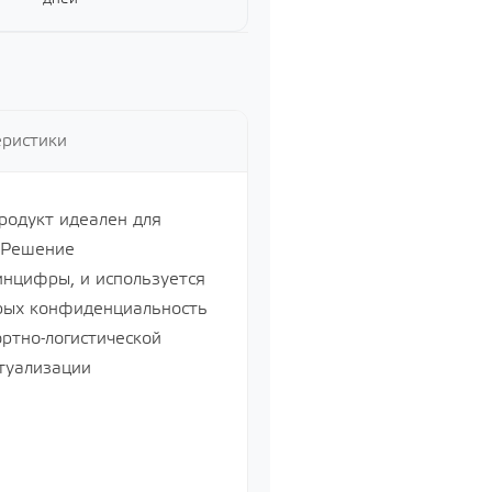
ий
й
еристики
Продукт идеален для
. Решение
нцифры, и используется
орых конфиденциальность
ртно-логистической
туализации