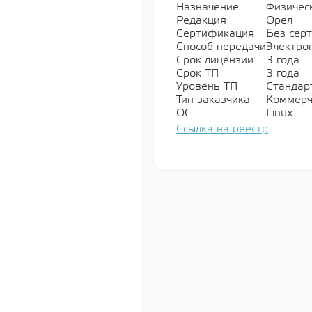
Назначение
Физичес
Показать все
Редакция
Орел
Сертификация
Без сер
Способ передачи
Электро
Срок лицензии
3 года
Мультимед
Срок ТП
3 года
Уровень ТП
Стандарт
Показать все
Тип заказчика
Коммерч
ОС
Linux
Ссылка на реестр
Специально
обеспечени
Показать все
Операционн
Показать все