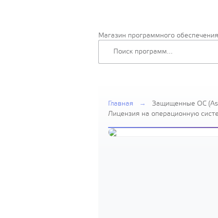
Магазин программного обеспечени
Главная
→
Защищенные ОС (Ast
Лицензия на операционную систем
Edition» для 64-х разрядной пла
вариант лицензирования «Орел»,
серверная до 2 сокетов,