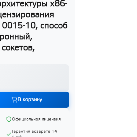
архитектуры х86-
ицензирования
10015-10, способ
тронный,
 сокетов,
Графика и дизайн
Показать все
В корзину
ий
Официальная лицензия
Гарантия возврата 14
дней