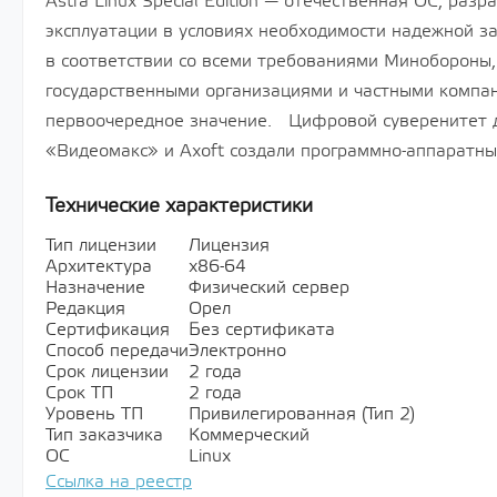
Astra Linux Special Edition — отечественная ОС, раз
эксплуатации в условиях необходимости надежной 
в соответствии со всеми требованиями Минобороны,
государственными организациями и частными компа
первоочередное значение. Цифровой суверенитет д
«Видеомакс» и Axoft создали программно-аппаратны
Технические характеристики
Тип лицензии
Лицензия
Архитектура
х86-64
Назначение
Физический сервер
Редакция
Орел
Сертификация
Без сертификата
Способ передачи
Электронно
Срок лицензии
2 года
Срок ТП
2 года
Уровень ТП
Привилегированная (Тип 2)
Тип заказчика
Коммерческий
ОС
Linux
Ссылка на реестр