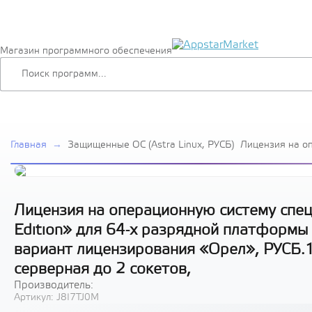
Магазин программного обеспечения
Главная
→
Защищенные ОС (Astra Linux, РУСБ)
Лицензия на о
специального н
Special Edition
платформы на 
архитектуры х
лицензировани
Лицензия на операционную систему специ
способ переда
Edition» для 64-х разрядной платформы
до 2 сокетов,
вариант лицензирования «Орел», РУСБ.1
серверная до 2 сокетов,
Производитель:
Артикул:
J8I7TJ0M