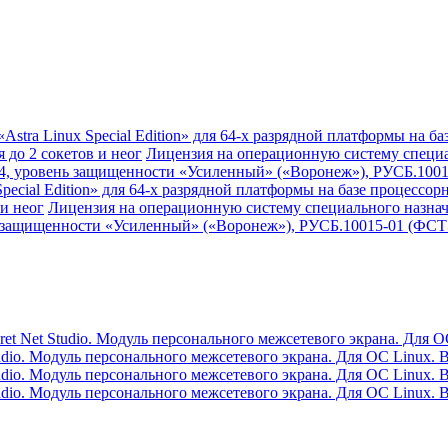
stra Linux Special Edition» для 64-х разрядной платформы на б
до 2 сокетов и неог
Лицензия на операционную систему специаль
4, уровень защищенности «Усиленный» («Воронеж»), РУСБ.10015
pecial Edition» для 64-х разрядной платформы на базе процесс
и неог
Лицензия на операционную систему специального назначени
 защищенности «Усиленный» («Воронеж»), РУСБ.10015-01 (ФСТЭК
 Net Studio. Модуль персонального межсетевого экрана. Для ОС 
io. Модуль персонального межсетевого экрана. Для ОС Linux. Ве
io. Модуль персонального межсетевого экрана. Для ОС Linux. Ве
io. Модуль персонального межсетевого экрана. Для ОС Linux. Ве