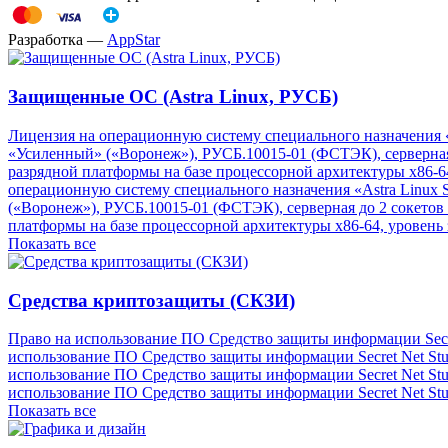
Разработка —
AppStar
Защищенные ОС (Astra Linux, РУСБ)
Лицензия на операционную систему специального назначения «A
«Усиленный» («Воронеж»), РУСБ.10015-01 (ФСТЭК), серверная 
разрядной платформы на базе процессорной архитектуры х86-6
операционную систему специального назначения «Astra Linux S
(«Воронеж»), РУСБ.10015-01 (ФСТЭК), серверная до 2 сокетов 
платформы на базе процессорной архитектуры х86-64, уровень
Показать все
Средства криптозащиты (СКЗИ)
Право на использование ПО Средство защиты информации Secret
использование ПО Средство защиты информации Secret Net Stud
использование ПО Средство защиты информации Secret Net Stud
использование ПО Средство защиты информации Secret Net Stud
Показать все