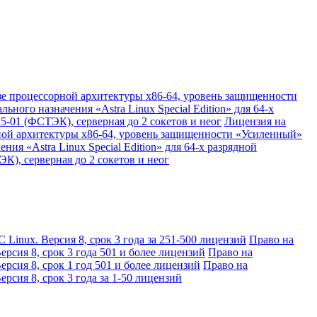
азе процессорной архитектуры х86-64, уровень защищенности
ного назначения «Astra Linux Special Edition» для 64-х
-01 (ФСТЭК), серверная до 2 сокетов и неог
Лицензия на
орной архитектуры х86-64, уровень защищенности «Усиленный»
я «Astra Linux Special Edition» для 64-х разрядной
), серверная до 2 сокетов и неог
Linux. Версия 8, срок 3 года за 251-500 лицензий
Право на
рсия 8, срок 3 года 501 и более лицензий
Право на
рсия 8, срок 1 год 501 и более лицензий
Право на
рсия 8, срок 3 года за 1-50 лицензий