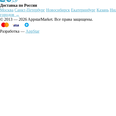
Доставка по России
Москва
Санкт-Петербург
Новосибирск
Екатеринбург
Казань
Ни
городов →
© 2013 — 2026 AppstarMarket. Все права защищены.
Разработка —
AppStar