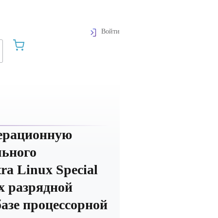
Войти
перационную
льного
ra Linux Special
-х разрядной
азе процессорной