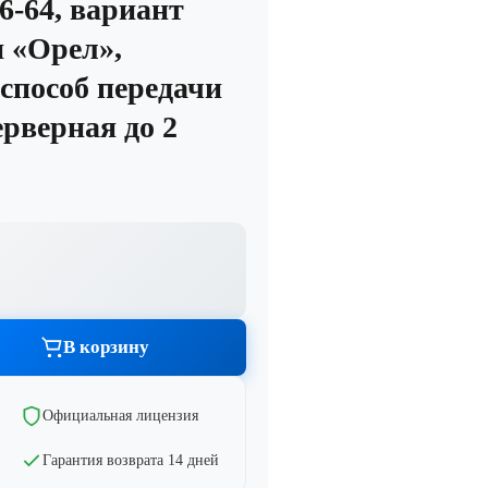
6-64, вариант
 «Орел»,
способ передачи
Графика и дизайн
тво
Показать все
рверная до 2
тво
тво
В корзину
Официальная лицензия
тво
Гарантия возврата 14 дней