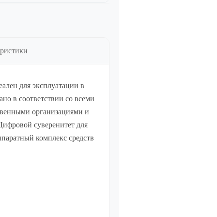
еристики
деален для эксплуатации в
но в соответствии со всеми
твенными организациями и
Цифровой суверенитет для
ппаратный комплекс средств
Управление бизнесом, CRM/ERP
Показать все
Системные программы