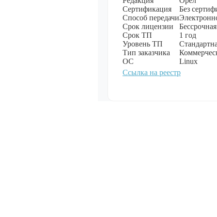
Редакция
Орел
обеспечение
Сертификация
Без сертиф
Показать все
Способ передачи
Электронн
Срок лицензии
Бессрочная
Срок ТП
1 год
Уровень ТП
Стандартна
Тип заказчика
Коммерчес
Операционн
ОС
Linux
Показать все
Ссылка на реестр