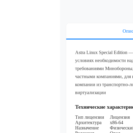
разрядной пл
процессорной
уровень защ
(«Воронеж»)
(ФСТЭК), сер
неог
Лицензия на
Опис
специального
Linux Special
разрядной пл
процессорной
Astra Linux Special Edition
уровень защ
(«Воронеж»)
условиях необходимости на
(ФСТЭК), сер
требованиями Минобороны,
неог
частными компаниями, для 
Показать все
компании из транспортно-л
виртуализации
Мультимеди
Технические характери
Показать все
Тип лицензии
Лицензия
Архитектура
х86-64
Назначение
Физически
Специально