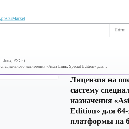
 Linux, РУСБ)
пециального назначения «Astra Linux Special Edition» для
роцессорной архитектуры х86-64, вариант лицензирования
дачи электронный, серверная до 2 сокетов,
Лицензия на о
систему специа
назначения «Ast
Edition» для 64
платформы на б