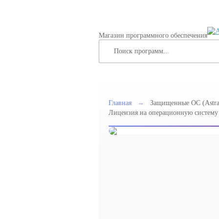
Магазин программного обеспечения
Главная
→
Защищенные ОС (Astra
Лицензия на операционную систему с
64-х разрядной платформы на базе п
«Орел», РУСБ.10015-10, способ пере